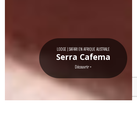
LODGE
|
SAFARI EN AFRIQUE AUSTRALE
Serra Cafema
Découvrir +
SÉJOURS
EXPÉRIENCES
VOYAGES UNIQUES
INTIMISTES &
INÉDITES & 100%
ET AUTHENTIQUES
DÉPAYSANTS
PERSONNALISÉES