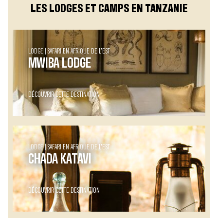
LES LODGES ET CAMPS EN TANZANIE
LODGE
SAFARI EN AFRIQUE DE L’EST
MWIBA LODGE
DÉCOUVRIR CETTE DESTINATION
LODGE
SAFARI EN AFRIQUE DE L’EST
CHADA KATAVI
DÉCOUVRIR CETTE DESTINATION