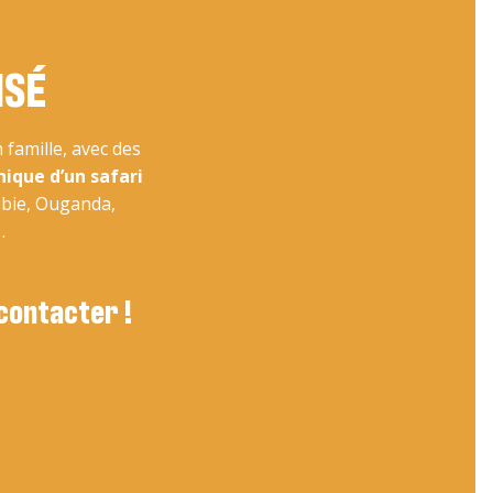
ISÉ
famille, avec des
nique d’un safari
ibie, Ouganda,
…
 contacter !