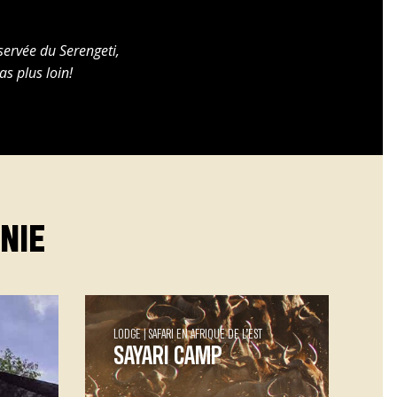
ervée du Serengeti,
as plus loin!
NIE
LODGE
SAFARI EN AFRIQUE DE L’EST
SAYARI CAMP
ur
Sayari Camp Sayari est Le