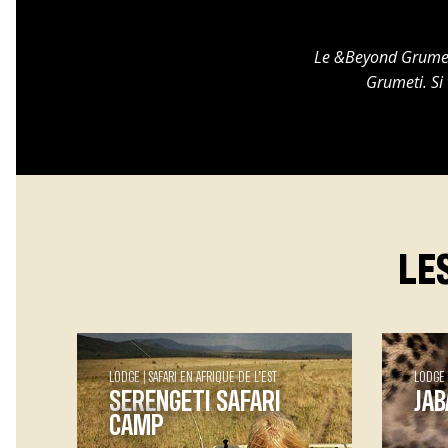
Le &Beyond Grumeti
Grumeti. Si 
LE
LODGE
SAFARI EN AFRIQUE DE L’EST
LODGE
SERENGETI SAFARI
JAB
CAMP
Jaba