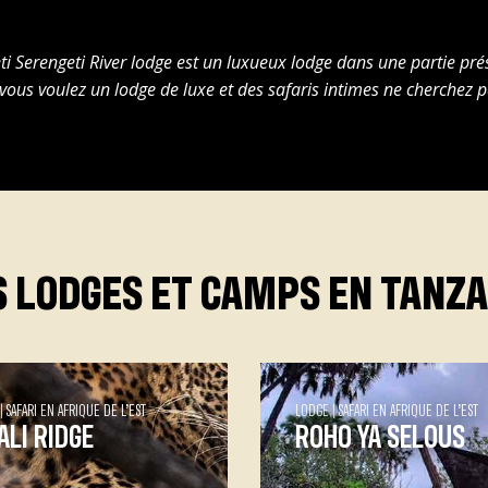
 Serengeti River lodge est un luxueux lodge dans une partie prés
vous voulez un lodge de luxe et des safaris intimes ne cherchez p
S LODGES ET CAMPS EN TANZA
SAFARI EN AFRIQUE DE L’EST
LODGE
SAFARI EN AFRIQUE DE L’EST
ALI RIDGE
ROHO YA SELOUS
li Ridge Situé sur un
Roho ya Selous Situé s