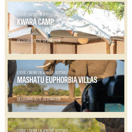
LODGE
SAFARI EN AFRIQUE AUSTRALE
KWARA CAMP
DÉCOUVRIR CETTE DESTINATION
LODGE
SAFARI EN AFRIQUE AUSTRALE
MASHATU EUPHORBIA VILLAS
DÉCOUVRIR CETTE DESTINATION
LODGE
SAFARI EN AFRIQUE AUSTRALE