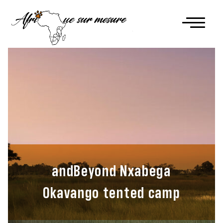
andBeyond Nxabega
Okavango tented camp