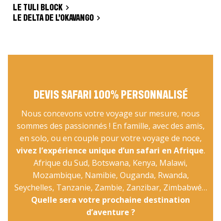
LE TULI BLOCK
LE DELTA DE L’OKAVANGO
DEVIS SAFARI 100% PERSONNALISÉ
Nous concevons votre voyage sur mesure, nous
sommes des passionnés ! En famille, avec des amis,
en solo, ou en couple pour votre voyage de noce,
vivez l’expérience unique d’un safari en Afrique
.
Afrique du Sud, Botswana, Kenya, Malawi,
Mozambique, Namibie, Ouganda, Rwanda,
Seychelles, Tanzanie, Zambie, Zanzibar, Zimbabwé…
Quelle sera votre prochaine destination
d’aventure ?