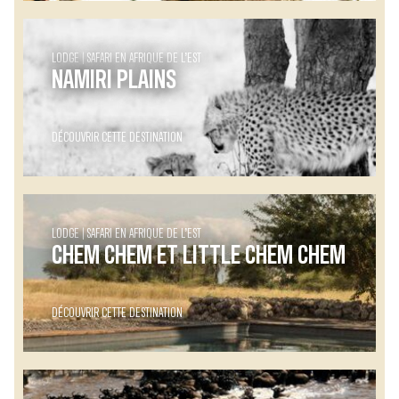
LODGE
SAFARI EN AFRIQUE DE L’EST
NAMIRI PLAINS
DÉCOUVRIR CETTE DESTINATION
LODGE
SAFARI EN AFRIQUE DE L’EST
CHEM CHEM ET LITTLE CHEM CHEM
DÉCOUVRIR CETTE DESTINATION