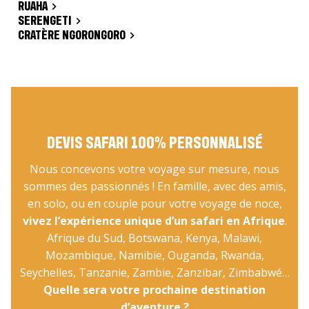
RUAHA
SERENGETI
CRATÈRE NGORONGORO
DEVIS SAFARI 100% PERSONNALISÉ
Nous concevons votre voyage sur mesure, nous
sommes des passionnés ! En famille, avec des amis,
en solo, ou en couple pour votre voyage de noce,
vivez l’expérience unique d’un safari en Afrique
.
Afrique du Sud, Botswana, Kenya, Malawi,
Mozambique, Namibie, Ouganda, Rwanda,
Seychelles, Tanzanie, Zambie, Zanzibar, Zimbabwé…
Quelle sera votre prochaine destination
d’aventure ?