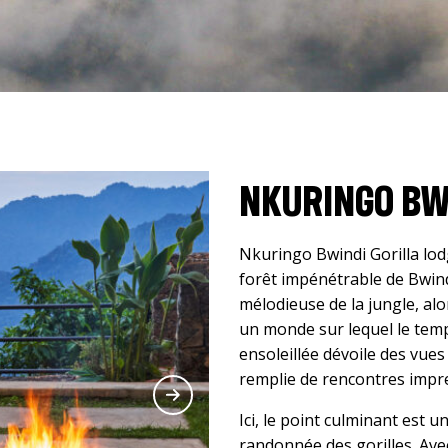
NKURINGO BW
Nkuringo Bwindi Gorilla lod
forêt impénétrable de Bwind
mélodieuse de la jungle, al
un monde sur lequel le temp
ensoleillée dévoile des vue
remplie de rencontres impre
Ici, le point culminant est u
randonnée des gorilles. Ave