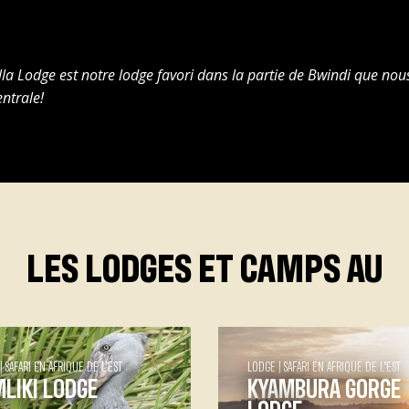
la Lodge est notre lodge favori dans la partie de Bwindi que no
entrale!
LES LODGES ET CAMPS AU
SAFARI EN AFRIQUE DE L’EST
LODGE
SAFARI EN AFRIQUE DE L’EST
LIKI LODGE
KYAMBURA GORGE