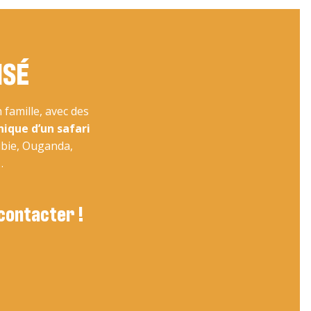
ISÉ
famille, avec des
nique d’un safari
ibie, Ouganda,
…
 contacter !