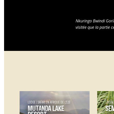
Nkuringo Bwindi Goril
visitée que la partie c
LODGE
SAFARI EN AFRIQUE DE L’EST
LODGE
MUTANDA LAKE
SEM