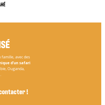
AHÉ
ISÉ
famille, avec des
nique d’un safari
ibie, Ouganda,
…
 contacter !