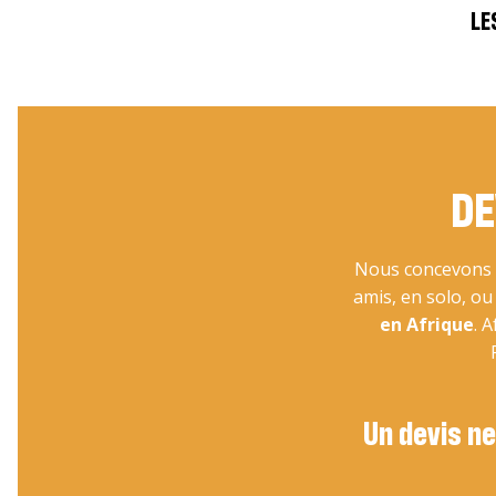
LE
DE
Nous concevons v
amis, en solo, o
en Afrique
. 
Un devis ne