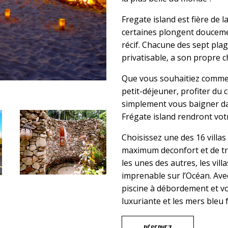
Fregate island est fière de 
certaines plongent douceme
récif. Chacune des sept pla
privatisable, a son propre
Que vous souhaitiez commenc
petit-déjeuner, profiter du 
simplement vous baigner dan
Frégate island rendront vot
Choisissez une des 16 villas
maximum deconfort et de tra
les unes des autres, les vil
imprenable sur l’Océan. Ave
piscine à débordement et vo
luxuriante et les mers bleu 