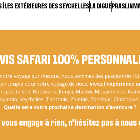
S ÎLES EXTÉRIEURES DES SEYCHELLES
LA DIGUE
PRASLIN
M
VIS SAFARI 100% PERSONNAL
otre voyage sur mesure, nous sommes des passionnés ! En 
u en couple pour votre voyage de noce,
vivez l’expérience u
Afrique du Sud, Botswana, Kenya, Malawi, Mozambique, Nam
Rwanda, Seychelles, Tanzanie, Zambie, Zanzibar, Zimbabwé
Quelle sera votre prochaine destination d’aventure ?
 vous engage à rien, n’hésitez pas à nous