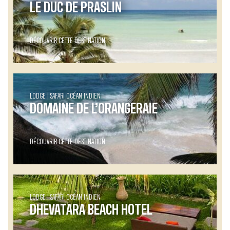
LE DUC DE PRASLIN
DÉCOUVRIR CETTE DESTINATION
LODGE
SAFARI OCÉAN INDIEN
DOMAINE DE L’ORANGERAIE
DÉCOUVRIR CETTE DESTINATION
LODGE
SAFARI OCÉAN INDIEN
DHEVATARA BEACH HOTEL