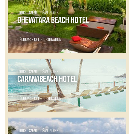
LODGE
SAFARI OCÉAN INDIEN
DHEVATARA BEACH HOTEL
DÉCOUVRIR CETTE DESTINATION
LODGE
SAFARI OCÉAN INDIEN
CARANABEACH HOTEL
DÉCOUVRIR CETTE DESTINATION
LODGE
SAFARI OCÉAN INDIEN