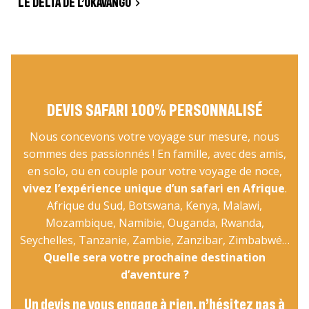
LE DELTA DE L’OKAVANGO
DEVIS SAFARI 100% PERSONNALISÉ
Nous concevons votre voyage sur mesure, nous
sommes des passionnés ! En famille, avec des amis,
en solo, ou en couple pour votre voyage de noce,
vivez l’expérience unique d’un safari en Afrique
.
Afrique du Sud, Botswana, Kenya, Malawi,
Mozambique, Namibie, Ouganda, Rwanda,
Seychelles, Tanzanie, Zambie, Zanzibar, Zimbabwé…
Quelle sera votre prochaine destination
d’aventure ?
Un devis ne vous engage à rien, n’hésitez pas à