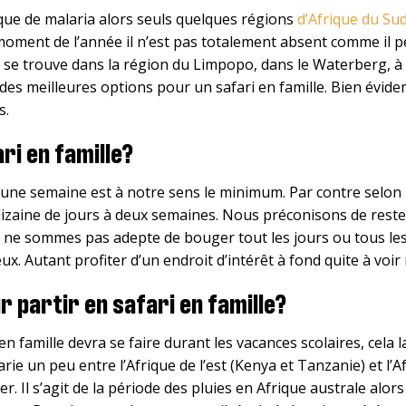
sque de malaria alors seuls quelques régions
d’Afrique du Su
moment de l’année il n’est pas totalement absent comme il pe
e se trouve dans la région du Limpopo, dans le Waterberg, 
es meilleures options pour un safari en famille. Bien évide
s.
ari en famille?
’une semaine est à notre sens le minimum. Par contre selon l
 dizaine de jours à deux semaines. Nous préconisons de reste
ous ne sommes pas adepte de bouger tout les jours ou tous l
ux. Autant profiter d’un endroit d’intérêt à fond quite à voir
r partir en safari en famille?
amille devra se faire durant les vacances scolaires, cela lai
arie un peu entre l’Afrique de l’est (Kenya et Tanzanie) et l’
l s’agit de la période des pluies en Afrique australe alors 