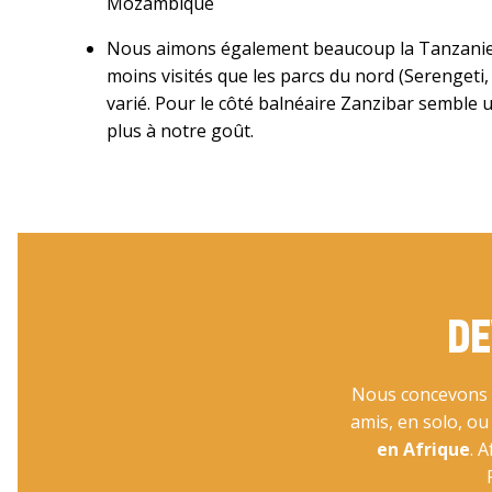
Mozambique
Nous aimons également beaucoup la Tanzanie 
moins visités que les parcs du nord (Serenget
varié. Pour le côté balnéaire Zanzibar semble
plus à notre goût.
DE
Nous concevons v
amis, en solo, o
en Afrique
. 