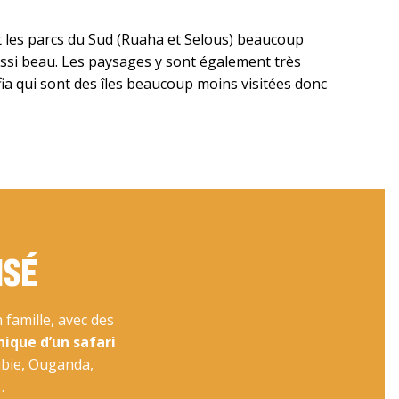
les parcs du Sud (Ruaha et Selous) beaucoup
ssi beau. Les paysages y sont également très
fia qui sont des îles beaucoup moins visitées donc
ISÉ
famille, avec des
nique d’un safari
ibie, Ouganda,
…