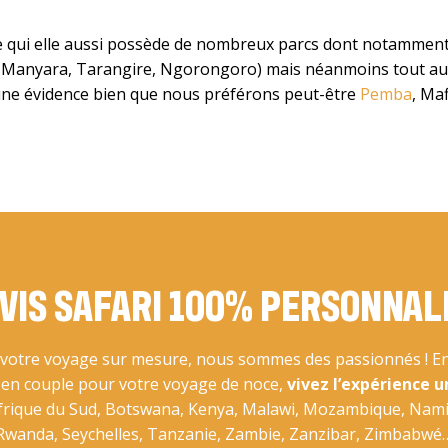
qui elle aussi possède de nombreux parcs dont notamment 
i, Manyara, Tarangire, Ngorongoro) mais néanmoins tout au
 une évidence bien que nous préférons peut-être
Pemba
, Ma
VIS SAFARI 100% PERSONNAL
otre voyage sur mesure, nous sommes des passionnés ! En 
u en couple pour votre voyage de noce,
vivez l’expérience u
Afrique du Sud, Botswana, Kenya, Malawi, Mozambique, Nam
Rwanda, Seychelles, Tanzanie, Zambie, Zanzibar, Zimbabwé