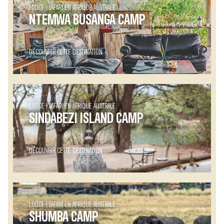
LODGE
SAFARI EN AFRIQUE AUSTRALE
NTEMWA BUSANGA CAMP
DÉCOUVRIR CETTE DESTINATION
LODGE
SAFARI EN AFRIQUE AUSTRALE
SINDABEZI ISLAND CAMP
DÉCOUVRIR CETTE DESTINATION
LODGE
SAFARI EN AFRIQUE AUSTRALE
SHUMBA CAMP