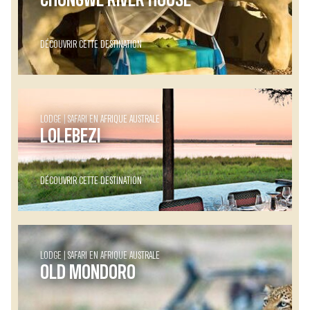
CHONGWE RIVER HOUSE
DÉCOUVRIR CETTE DESTINATION
LODGE
SAFARI EN AFRIQUE AUSTRALE
LOLEBEZI
DÉCOUVRIR CETTE DESTINATION
LODGE
SAFARI EN AFRIQUE AUSTRALE
OLD MONDORO