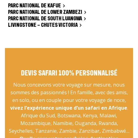
PARC NATIONAL DE KAFUE
PARC NATIONAL DE LOWER ZAMBEZI
PARC NATIONAL DE SOUTH LUANGWA
LIVINGSTONE – CHUTES VICTORIA
DEVIS SAFARI 100% PERSONNALISÉ
Nous concevons votre voyage sur mesure, nous
sommes des passionnés ! En famille, avec des amis,
en solo, ou en couple pour votre voyage de noce,
vivez l’expérience unique d’un safari en Afrique
.
Afrique du Sud, Botswana, Kenya, Malawi,
Mozambique, Namibie, Ouganda, Rwanda,
Seychelles, Tanzanie, Zambie, Zanzibar, Zimbabwé…