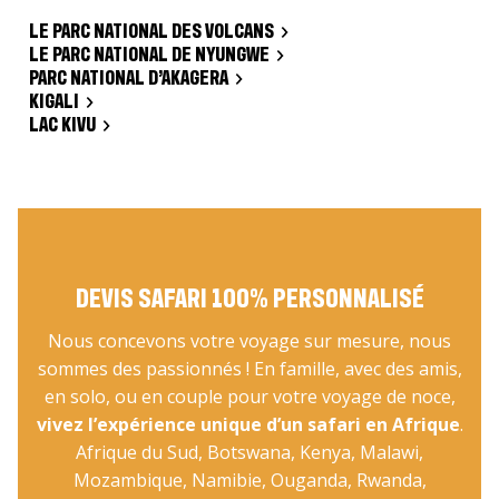
LE PARC NATIONAL DES VOLCANS
LE PARC NATIONAL DE NYUNGWE
PARC NATIONAL D’AKAGERA
KIGALI
LAC KIVU
DEVIS SAFARI 100% PERSONNALISÉ
Nous concevons votre voyage sur mesure, nous
sommes des passionnés ! En famille, avec des amis,
en solo, ou en couple pour votre voyage de noce,
vivez l’expérience unique d’un safari en Afrique
.
Afrique du Sud, Botswana, Kenya, Malawi,
Mozambique, Namibie, Ouganda, Rwanda,