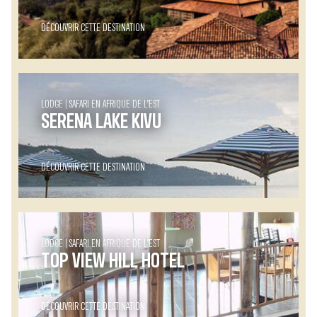
DÉCOUVRIR CETTE DESTINATION
LODGE
SAFARI EN AFRIQUE DE L’EST
SERENA LAKE KIVU
DÉCOUVRIR CETTE DESTINATION
LODGE
SAFARI EN AFRIQUE DE L’EST
TOP VIEW HILL HOTEL
DÉCOUVRIR CETTE DESTINATION