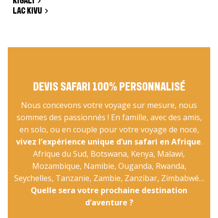
KIGALI
LAC KIVU
DEVIS SAFARI 100% PERSONNALISÉ
Nous concevons votre voyage sur mesure, nous
sommes des passionnés ! En famille, avec des amis,
en solo, ou en couple pour votre voyage de noce,
vivez l’expérience unique d’un safari en Afrique
.
Afrique du Sud, Botswana, Kenya, Malawi,
Mozambique, Namibie, Ouganda, Rwanda,
Seychelles, Tanzanie, Zambie, Zanzibar, Zimbabwé…
Quelle sera votre prochaine destination
d’aventure ?