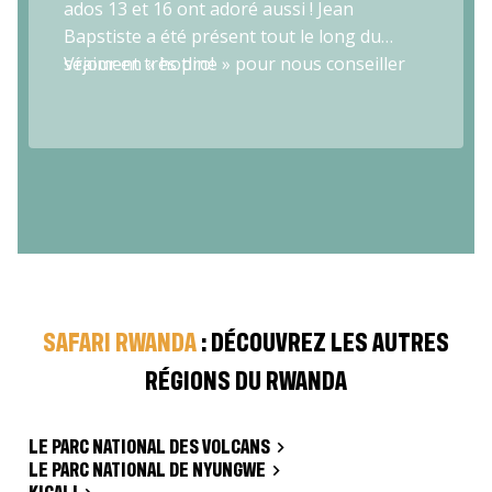
ados 13 et 16 ont adoré aussi ! Jean
Bapstiste a été présent tout le long du
séjour en « hotline » pour nous conseiller
Vraiment très pro!
SAFARI RWANDA
: DÉCOUVREZ LES AUTRES
RÉGIONS DU RWANDA
LE PARC NATIONAL DES VOLCANS
LE PARC NATIONAL DE NYUNGWE