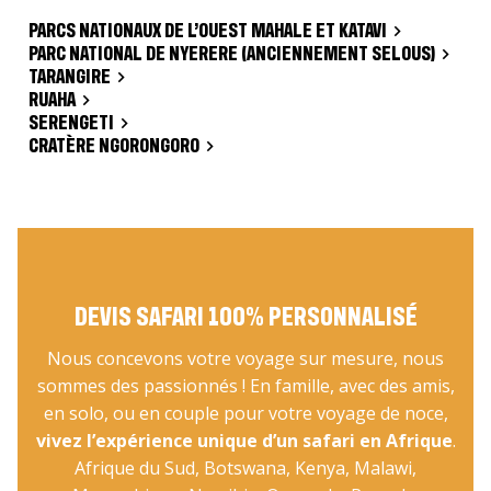
PARCS NATIONAUX DE L’OUEST MAHALE ET KATAVI
PARC NATIONAL DE NYERERE (ANCIENNEMENT SELOUS)
TARANGIRE
RUAHA
SERENGETI
CRATÈRE NGORONGORO
DEVIS SAFARI 100% PERSONNALISÉ
Nous concevons votre voyage sur mesure, nous
sommes des passionnés ! En famille, avec des amis,
en solo, ou en couple pour votre voyage de noce,
vivez l’expérience unique d’un safari en Afrique
.
Afrique du Sud, Botswana, Kenya, Malawi,