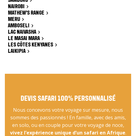
SAMBURU
NAIROBI
MATHEW’S RANGE
MERU
AMBOSELI
LAC NAIVASHA
LE MASAI MARA
LES CÔTES KENYANES
LAIKIPIA
DEVIS SAFARI 100% PERSONNALISÉ
Nous concevons votre voyage sur mesure, nous
sommes des passionnés ! En famille, avec des amis,
en solo, ou en couple pour votre voyage de noce,
vivez l’expérience unique d’un safari en Afrique
.