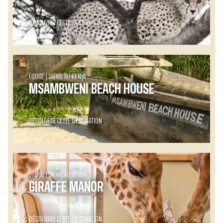
DÉCOUVRIR CETTE DESTINATION
LODGE
SAFARI AU KENYA
MSAMBWENI BEACH HOUSE
DÉCOUVRIR CETTE DESTINATION
LODGE
SAFARI AU KENYA
GIRAFFE MANOR
DÉCOUVRIR CETTE DESTINATION