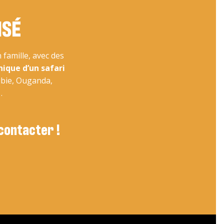
ISÉ
famille, avec des
nique d’un safari
ibie, Ouganda,
…
 contacter !