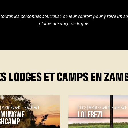
outes les personnes soucieuse de leur confort pour y faire un sa
plaine Busanga de Kafue.
ES LODGES ET CAMPS EN ZAMB
SAFARI EN AFRIQUE AUSTRALE
LODGE
SAFARI EN AFRIQUE AUSTRALE
LIMUNGWE
LOLEBEZI
SHCAMP
Lolebezi Si vous recher