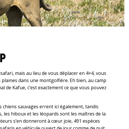
P
 safari, mais au lieu de vous déplacer en 4×4, vous
s plaines dans une montgolfière. Eh bien, au camp
al de Kafue, c’est exactement ce que vous pouvez
es chiens sauvages errent ici également, tandis
s, les hiboux et les léopards sont les maîtres de la
teurs s’en donneront à cœur joie, 491 espèces
 safaris en véhicule ouvert de jour comme de nuit