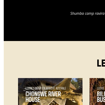
Shumba camp ravira t
L
LODGE
SAFARI EN AFRIQUE AUSTRALE
LODGE
CHONGWE RIVER
BI
HOUSE
BU