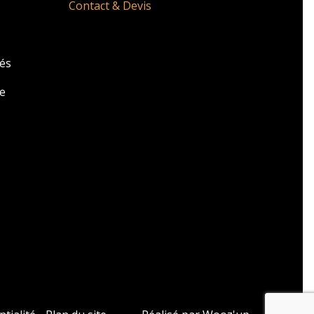
Contact & Devis
zés
e