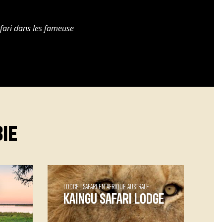
fari dans les fameuse
IE
LODGE
SAFARI EN AFRIQUE AUSTRALE
KAINGU SAFARI LODGE
chez
Kaingu Safari lodge Kaingu