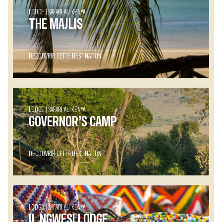
LODGE
SAFARI AU KENYA
THE MAJLIS
DÉCOUVRIR CETTE DESTINATION
LODGE
SAFARI AU KENYA
GOVERNOR’S CAMP
DÉCOUVRIR CETTE DESTINATION
LODGE
SAFARI AU KENYA
IL NGWESI LODGE