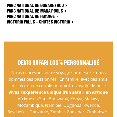
PARC NATIONAL DE GONAREZHOU
PARC NATIONAL DE MANA POOLS
PARC NATIONAL DE HWANGE
VICTORIA FALLS – CHUTES VICTORIA
DEVIS SAFARI 100% PERSONNALISÉ
Nous concevons votre voyage sur mesure, nous
sommes des passionnés ! En famille, avec des amis,
en solo, ou en couple pour votre voyage de noce,
vivez l’expérience unique d’un safari en Afrique
.
Afrique du Sud, Botswana, Kenya, Malawi,
Mozambique, Namibie, Ouganda, Rwanda,
Seychelles, Tanzanie, Zambie, Zanzibar, Zimbabwé…