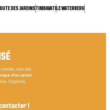
[…]
ROUTE DES JARDINS
TIMBAVATI
LE WATERBERG
ISÉ
famille, avec des
nique d’un safari
ibie, Ouganda,
…
 contacter !