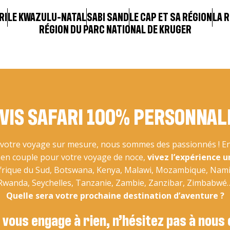
sins populaires de la
Kloof […]
RI
LE KWAZULU-NATAL
SABI SAND
LE CAP ET SA RÉGION
LA 
RÉGION DU PARC NATIONAL DE KRUGER
VIS SAFARI 100% PERSONNAL
otre voyage sur mesure, nous sommes des passionnés ! En 
u en couple pour votre voyage de noce,
vivez l’expérience u
Afrique du Sud, Botswana, Kenya, Malawi, Mozambique, Nam
Rwanda, Seychelles, Tanzanie, Zambie, Zanzibar, Zimbabwé
Quelle sera votre prochaine destination d’aventure ?
 vous engage à rien, n’hésitez pas à nous