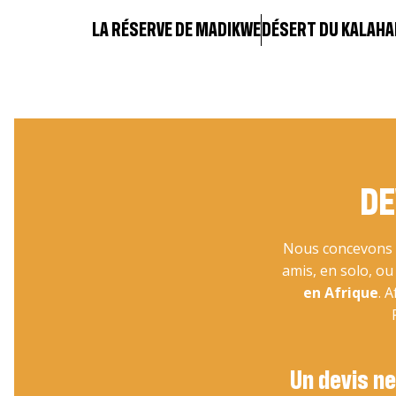
maga
rue 
LA RÉSERVE DE MADIKWE
DÉSERT DU KALAHA
DE
Nous concevons v
amis, en solo, o
en Afrique
. 
Un devis ne