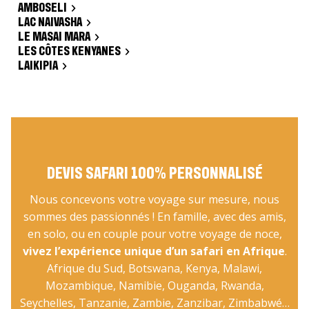
AMBOSELI
LAC NAIVASHA
LE MASAI MARA
LES CÔTES KENYANES
LAIKIPIA
DEVIS SAFARI 100% PERSONNALISÉ
Nous concevons votre voyage sur mesure, nous
sommes des passionnés ! En famille, avec des amis,
en solo, ou en couple pour votre voyage de noce,
vivez l’expérience unique d’un safari en Afrique
.
Afrique du Sud, Botswana, Kenya, Malawi,
Mozambique, Namibie, Ouganda, Rwanda,
Seychelles, Tanzanie, Zambie, Zanzibar, Zimbabwé…