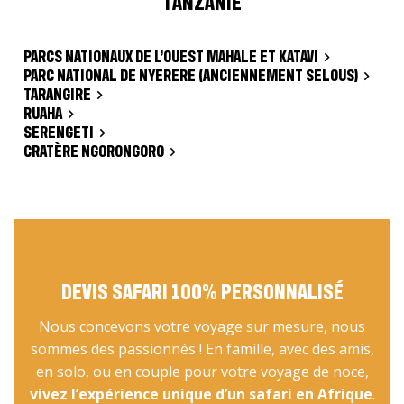
TANZANIE
PARCS NATIONAUX DE L’OUEST MAHALE ET KATAVI
PARC NATIONAL DE NYERERE (ANCIENNEMENT SELOUS)
TARANGIRE
RUAHA
SERENGETI
CRATÈRE NGORONGORO
DEVIS SAFARI 100% PERSONNALISÉ
Nous concevons votre voyage sur mesure, nous
sommes des passionnés ! En famille, avec des amis,
en solo, ou en couple pour votre voyage de noce,
vivez l’expérience unique d’un safari en Afrique
.