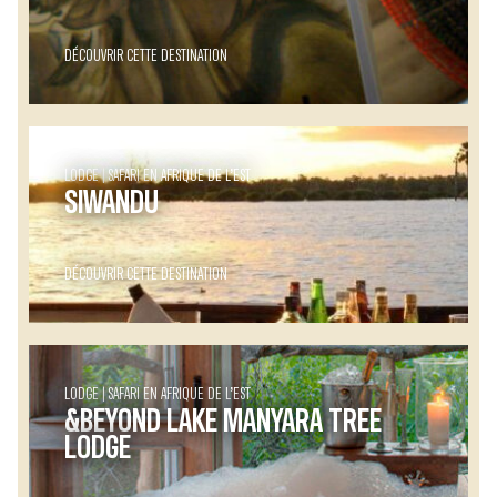
DÉCOUVRIR CETTE DESTINATION
LODGE
SAFARI EN AFRIQUE DE L’EST
SIWANDU
DÉCOUVRIR CETTE DESTINATION
LODGE
SAFARI EN AFRIQUE DE L’EST
&BEYOND LAKE MANYARA TREE
LODGE