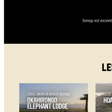
Sonop est excent
LE
LODGE
SAFARI EN AFRIQUE AUSTRALE
LODGE
OKAHIRONGO
HOA
ELEPHANT LODGE
Hoan