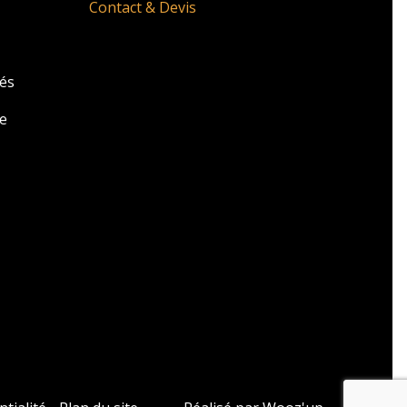
Contact & Devis
zés
e