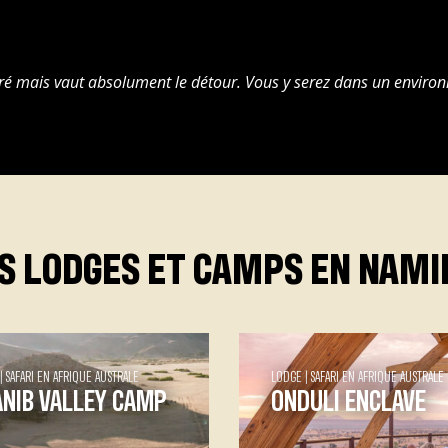
ré mais vaut absolument le détour. Vous y serez dans un envir
S LODGES ET CAMPS EN NAMI
SAFARI EN AFRIQUE AUSTRALE
LODGE
SAFARI EN AFRIQUE AUSTRALE
NIB VALLEY CAMP
ONDULI ENCLAVE
ib Valley Camp Dans
Onduli Enclave Onduli