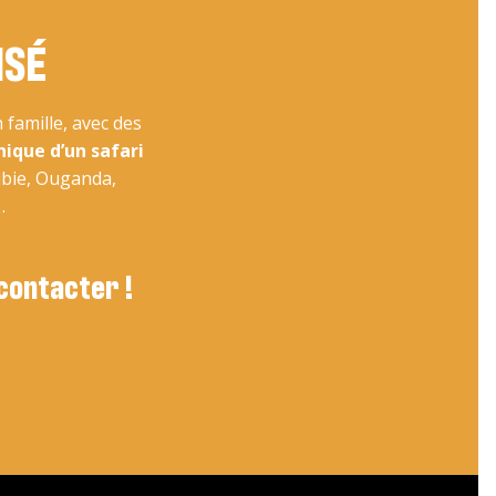
ISÉ
famille, avec des
nique d’un safari
ibie, Ouganda,
…
 contacter !