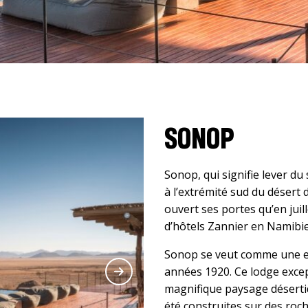
SONOP
Sonop, qui signifie lever du
à l’extrémité sud du désert 
ouvert ses portes qu’en juil
d’hôtels Zannier en Namibi
Sonop se veut comme une ex
années 1920. Ce lodge excep
magnifique paysage déserti
été construites sur des roc